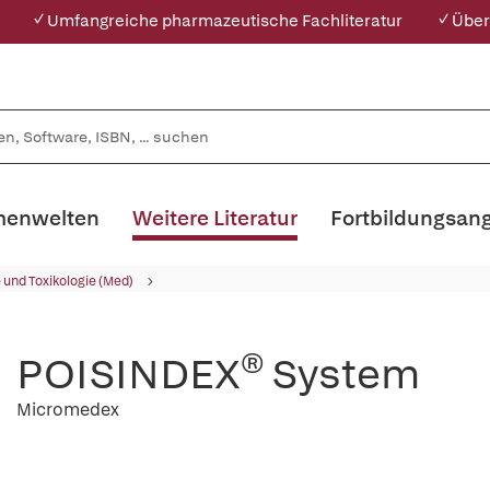
✓ Umfangreiche pharmazeutische Fachliteratur
✓ Über
enwelten
Weitere Literatur
Fortbildungsan
und Toxikologie (Med)
POISINDEX® System
Micromedex