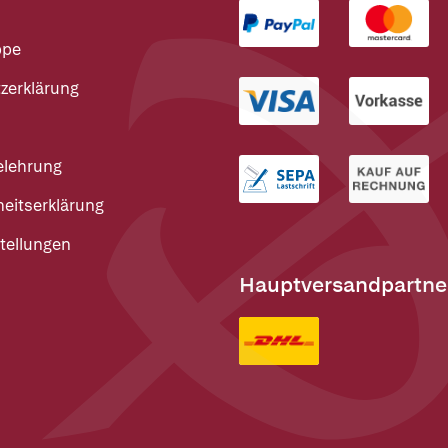
ppe
zerklärung
elehrung
heitserklärung
tellungen
Hauptversandpartne