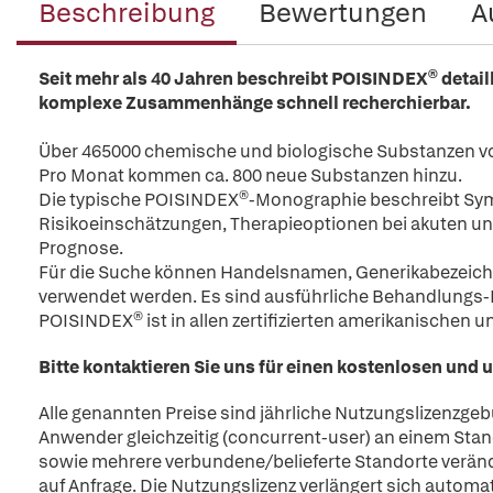
Beschreibung
Bewertungen
A
Seit mehr als 40 Jahren beschreibt
POISINDEX® detaill
komplexe Zusammenhänge schnell recherchierbar.
Über 465000 chemische und biologische Substanzen von
Pro Monat kommen ca. 800 neue Substanzen hinzu.
Die typische POISINDEX®-Monographie beschreibt Sy
Risikoeinschätzungen, Therapieoptionen bei akuten un
Prognose.
Für die Suche können Handelsnamen, Generikabezeic
verwendet werden. Es sind ausführliche Behandlungs-P
POISINDEX® ist in allen zertifizierten amerikanischen 
Bitte kontaktieren Sie uns für einen kostenlosen und 
Alle genannten Preise sind jährliche Nutzungslizenzge
Anwender gleichzeitig (concurrent-user) an einem Stand
sowie mehrere verbundene/belieferte Standorte verände
auf Anfrage. Die Nutzungslizenz verlängert sich autom