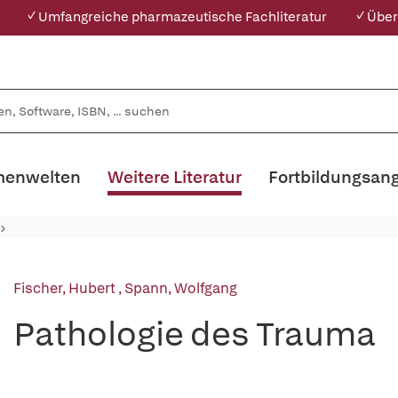
✓ Umfangreiche pharmazeutische Fachliteratur
✓ Über
enwelten
Weitere Literatur
Fortbildungsan
Fischer, Hubert
,
Spann, Wolfgang
Pathologie des Trauma