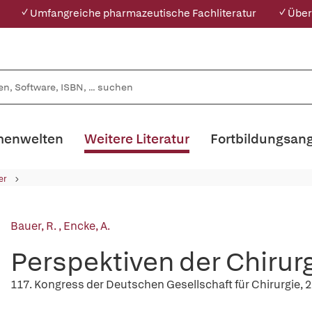
✓ Umfangreiche pharmazeutische Fachliteratur
✓ Über
enwelten
Weitere Literatur
Fortbildungsan
er
Bauer, R.
,
Encke, A.
Perspektiven der Chirur
117. Kongress der Deutschen Gesellschaft für Chirurgie, 2.