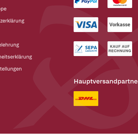
ppe
zerklärung
elehrung
heitserklärung
tellungen
Hauptversandpartne