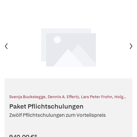
Svenja Buckstegge
,
Dennis A. Effertz
,
Lars Peter Frohn
,
Holger
Herold
,
Timo Kieser
,
Manuela Queckenberg
,
Ralf Schabik
,
Paket Pflichtschulungen
Constanze Schäfer
,
Andreas S. Ziegler
Zwölf Pflichtschulungen zum Vorteilspreis
940,00 €
*