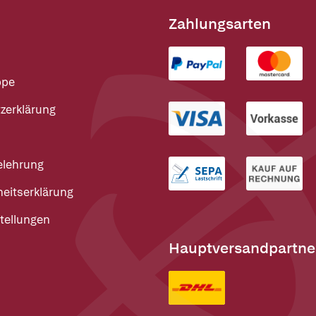
Zahlungsarten
ppe
zerklärung
elehrung
heitserklärung
tellungen
Hauptversandpartne