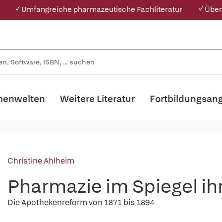
✓ Umfangreiche pharmazeutische Fachliteratur
✓ Über
enwelten
Weitere Literatur
Fortbildungsan
Christine Ahlheim
Pharmazie im Spiegel ih
Die Apothekenreform von 1871 bis 1894