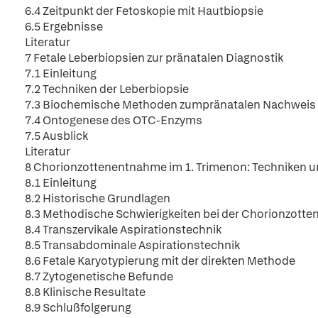
6.4 Zeitpunkt der Fetoskopie mit Hautbiopsie
6.5 Ergebnisse
Literatur
7 Fetale Leberbiopsien zur pränatalen Diagnostik
7.1 Einleitung
7.2 Techniken der Leberbiopsie
7.3 Biochemische Methoden zumpränatalen Nachweis 
7.4 Ontogenese des OTC-Enzyms
7.5 Ausblick
Literatur
8 Chorionzottenentnahme im 1. Trimenon: Techniken 
8.1 Einleitung
8.2 Historische Grundlagen
8.3 Methodische Schwierigkeiten bei der Chorionzotte
8.4 Transzervikale Aspirationstechnik
8.5 Transabdominale Aspirationstechnik
8.6 Fetale Karyotypierung mit der direkten Methode
8.7 Zytogenetische Befunde
8.8 Klinische Resultate
8.9 Schlußfolgerung