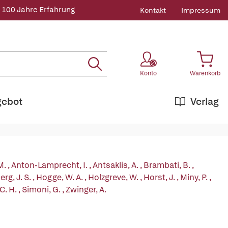
 100 Jahre Erfahrung
Kontakt
Impressum
Konto
Warenkorb
gebot
Verlag
M.
,
Anton-Lamprecht, I.
,
Antsaklis, A.
,
Brambati, B.
,
rg, J. S.
,
Hogge, W. A.
,
Holzgreve, W.
,
Horst, J.
,
Miny, P.
,
C. H.
,
Simoni, G.
,
Zwinger, A.