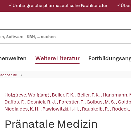
✓ Umfangreiche pharmazeutische Fachliteratur
✓ Über
enwelten
Weitere Literatur
Fortbildungsan
Fachberufe
Holzgreve, Wolfgang
,
Beller, F. K.
,
Beller, F. K.
,
Hansmann, 
Daffos, F.
,
Desnick, R. J.
,
Forestier, F.
,
Golbus, M. S.
,
Goldbe
Nicolaides, K. H.
,
Pawlowitzki, I.-H.
,
Rauskolb, R.
,
Rodeck, 
Pränatale Medizin