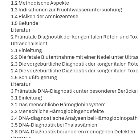
1.2 Methodische Aspekte
1.3 Indikationen zur Fruchtwasseruntersuchung
1.4 Risiken der Amniozentese
1.5 Befunde
Literatur
2 Pränatale Diagnostik der kongenitalen Röteln und T
Ultraschallsicht
2.1 Einleitung
2.2 Die fetale Blutentnahme mit einer Nadel unter Ultr
2.3 Die vorgeburtliche Diagnostik der kongenitalen Röt
2.4 Die vorgeburtliche Diagnostik der kongenitalen To
2.5 Schlußfolgerung
Literatur
3 Pränatale DNA-Diagnostik unter besonderer Berück
3.1 Einleitung
3.2 Das menschliche Hämoglobinsystem
3.3 Menschliche Hämoglobingendefekte
3.4 DNA-diagnostische Analysen bei Hämoglobinopath
3.5 DNA-Diagnostik bei Thalassämien
3.6 DNA-Diagnostik bei anderen monogenen Defekten