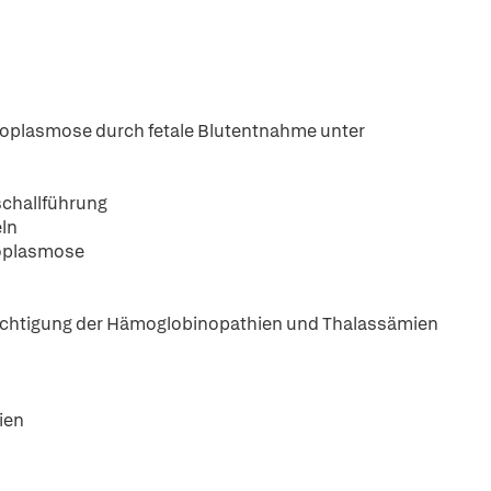
oxoplasmose durch fetale Blutentnahme unter
aschallführung
eln
xoplasmose
sichtigung der Hämoglobinopathien und Thalassämien
ien