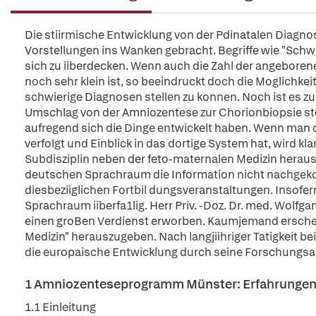
Die stiirmische Entwicklung von der Pdinatalen Diagnose
Vorstellungen ins Wanken gebracht. Begriffe wie "Schw
sich zu iiberdecken. Wenn auch die Zahl der angebore
noch sehr klein ist, so beeindruckt doch die Moglichkei
schwierige Diagnosen stellen zu konnen. Noch ist es zu
Umschlag von der Amniozentese zur Chorionbiopsie ste
aufregend sich die Dinge entwickelt haben. Wenn man d
verfolgt und Einblick in das dortige System hat, wird kla
Subdisziplin neben der feto-maternalen Medizin herauss
deutschen Sprachraum die Information nicht nachgekom
diesbeziiglichen Fortbil dungsveranstaltungen. Insof
Sprachraum iiberfa1lig. Herr Priv. -Doz. Dr. med. Wolfgan
einen groBen Verdienst erworben. Kaumjemand erscheint
Medizin" herauszugeben. Nach langjiihriger Tatigkeit be
die europaische Entwicklung durch seine Forschungsar
1 Amniozenteseprogramm Münster: Erfahrungen n
1.1 Einleitung