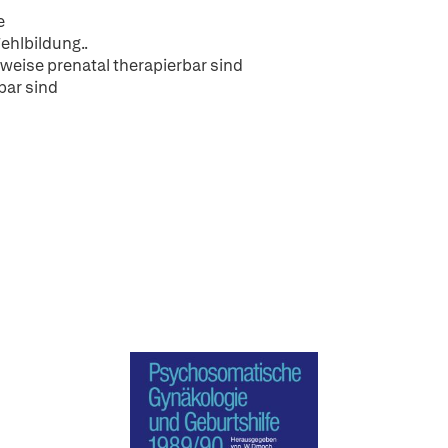
e
ehlbildung..
weise prenatal therapierbar sind
bar sind