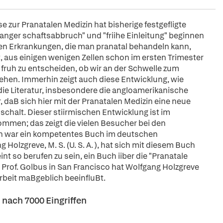
 zur Pranatalen Medizin hat bisherige festgefligte
anger schaftsabbruch" und "friihe Einleitung" beginnen
nen Erkrankungen, die man pranatal behandeln kann,
t, aus einigen wenigen Zellen schon im ersten Trimester
 fruh zu entscheiden, ob wir an der Schwelle zum
hen. Immerhin zeigt auch diese Entwicklung, wie
ie Literatur, insbesondere die angloamerikanische
r, daB sich hier mit der Pranatalen Medizin eine neue
chalt. Dieser stiirmischen Entwicklung ist im
men; das zeigt die vielen Besucher bei den
ern war ein kompetentes Buch im deutschen
g Holzgreve, M. S. (U. S. A. ), hat sich mit diesem Buch
 so berufen zu sein, ein Buch iiber die "Pranatale
i Prof. Golbus in San Francisco hat Wolfgang Holzgreve
beit maBgeblich beeinfluBt.
ach 7000 Eingriffen