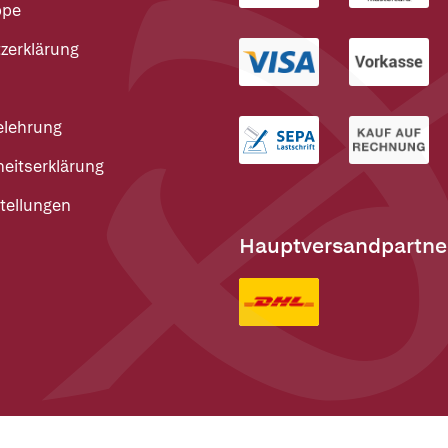
ppe
zerklärung
elehrung
heitserklärung
tellungen
Hauptversandpartne