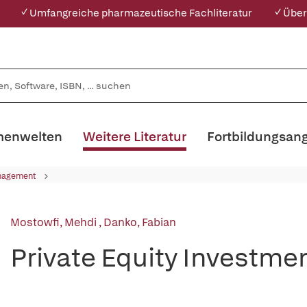
✓ Umfangreiche pharmazeutische Fachliteratur
✓ Über
enwelten
Weitere Literatur
Fortbildungsan
nagement
Mostowfi, Mehdi
,
Danko, Fabian
Private Equity Investme