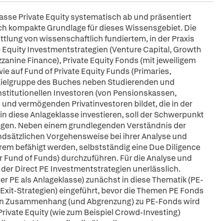
sse Private Equity systematisch ab und präsentiert
h kompakte Grundlage für dieses Wissensgebiet. Die
ttlung von wissenschaftlich fundiertem, in der Praxis
 Equity Investmentstrategien (Venture Capital, Growth
anine Finance), Private Equity Fonds (mit jeweiligem
ie auf Fund of Private Equity Funds (Primaries,
Zielgruppe des Buches neben Studierenden und
institutionellen Investoren (von Pensionskassen,
und vermögenden Privatinvestoren bildet, die in der
n diese Anlageklasse investieren, soll der Schwerpunkt
iegen. Neben einem grundlegenden Verständnis der
rundsätzlichen Vorgehensweise bei ihrer Analyse und
em befähigt werden, selbstständig eine Due Diligence
der Fund of Funds) durchzuführen. Für die Analyse und
der Direct PE Investmentstrategien unerlässlich.
r PE als Anlageklasse) zunächst in diese Thematik (PE-
Exit-Strategien) eingeführt, bevor die Themen PE Fonds
 In Zusammenhang (und Abgrenzung) zu PE-Fonds wird
rivate Equity (wie zum Beispiel Crowd-Investing)