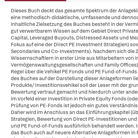
Dieses Buch deckt das gesamte Spektrum der Anlagekla
eine methodisch-didaktische, umfassende und dennoc
inhaltliche Zielsetzung des Buches besteht in der Vermi
gut verwertbarem Wissen auf dem Gebiet Direct Private
Capital, Leveraged Buyouts, Distressed Assets und Mezz
Fokus auf eine der Direct PE Investment Strategien) sow
Secondaries und Co-Investments). Nachdem sich die 
Wissernschaftlern in erster Linie aus Mitarbeitern von 
Vermögenswaltungsgesellschaften und Family Offices) 
Regel über die Vehikel PE Fonds und PE Fund-of-Funds i
des Buches auf der Darstellung dieser Anlageformen l
Produkte/ Investitionsvehikel soll der Leser mit der g
Bewertung vertraut gemacht und hierdurch unter ander
im Vorfeld einer Investition in Private Equity Fonds (o
Prüfung von PE-Fonds ist jedoch ein gutes Verständnis 
Daher wird im Anschluss an das Einführungskapitel (übe
Strategien, Bewertung von Direct PE-Investitionen und 
und PE Fund-of-Funds ausführlich behandelt werden.
das Buch auch auf neuere Alternative Anlageformen in P