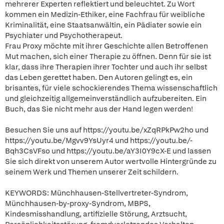
mehrerer Experten reflektiert und beleuchtet. Zu Wort
kommen ein Medizin-Ethiker, eine Fachfrau für weibliche
Kriminalität, eine Staatsanwältin, ein Pädiater sowie ein
Psychiater und Psychotherapeut.
Frau Proxy möchte mit ihrer Geschichte allen Betroffenen
Mut machen, sich einer Therapie zu öffnen. Denn für sie ist
klar, dass ihre Therapien ihrer Tochter und auch ihr selbst
das Leben gerettet haben. Den Autoren gelingt es, ein
brisantes, für viele schockierendes Thema wissenschaftlich
und gleichzeitig allgemeinverständlich aufzubereiten. Ein
Buch, das Sie nicht mehr aus der Hand legen werden!
Besuchen Sie uns auf https://youtu.be/xZqRPkPw2ho und
https://youtu.be/Mgvv9YsUyr4 und https://youtu.be/-
Bqh3CsVFso und https://youtu.be/aY3I0Y9cX-E und lassen
Sie sich direkt von unserem Autor wertvolle Hintergründe zu
seinem Werk und Themen unserer Zeit schildern.
KEYWORDS: Münchhausen-Stellvertreter-Syndrom,
Münchhausen-by-proxy-Syndrom, MBPS,
Kindesmisshandlung, artifizielle Störung, Arztsucht,