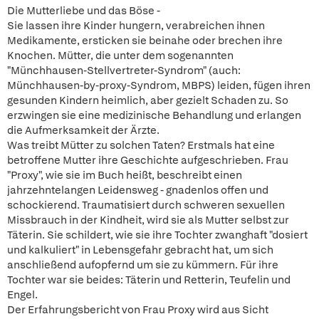
Die Mutterliebe und das Böse -
Sie lassen ihre Kinder hungern, verabreichen ihnen
Medikamente, ersticken sie beinahe oder brechen ihre
Knochen. Mütter, die unter dem sogenannten
"Münchhausen-Stellvertreter-Syndrom" (auch:
Münchhausen-by-proxy-Syndrom, MBPS) leiden, fügen ihren
gesunden Kindern heimlich, aber gezielt Schaden zu. So
erzwingen sie eine medizinische Behandlung und erlangen
die Aufmerksamkeit der Ärzte.
Was treibt Mütter zu solchen Taten? Erstmals hat eine
betroffene Mutter ihre Geschichte aufgeschrieben. Frau
"Proxy", wie sie im Buch heißt, beschreibt einen
jahrzehntelangen Leidensweg - gnadenlos offen und
schockierend. Traumatisiert durch schweren sexuellen
Missbrauch in der Kindheit, wird sie als Mutter selbst zur
Täterin. Sie schildert, wie sie ihre Tochter zwanghaft "dosiert
und kalkuliert" in Lebensgefahr gebracht hat, um sich
anschließend aufopfernd um sie zu kümmern. Für ihre
Tochter war sie beides: Täterin und Retterin, Teufelin und
Engel.
Der Erfahrungsbericht von Frau Proxy wird aus Sicht