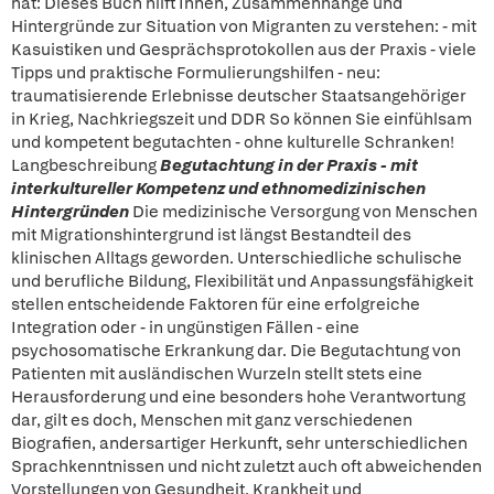
hat: Dieses Buch hilft Ihnen, Zusammenhänge und
Hintergründe zur Situation von Migranten zu verstehen: - mit
Kasuistiken und Gesprächsprotokollen aus der Praxis - viele
Tipps und praktische Formulierungshilfen - neu:
traumatisierende Erlebnisse deutscher Staatsangehöriger
in Krieg, Nachkriegszeit und DDR So können Sie einfühlsam
und kompetent begutachten - ohne kulturelle Schranken!
Langbeschreibung
Begutachtung in der Praxis - mit
interkultureller Kompetenz und ethnomedizinischen
Hintergründen
Die medizinische Versorgung von Menschen
mit Migrationshintergrund ist längst Bestandteil des
klinischen Alltags geworden. Unterschiedliche schulische
und berufliche Bildung, Flexibilität und Anpassungsfähigkeit
stellen entscheidende Faktoren für eine erfolgreiche
Integration oder - in ungünstigen Fällen - eine
psychosomatische Erkrankung dar. Die Begutachtung von
Patienten mit ausländischen Wurzeln stellt stets eine
Herausforderung und eine besonders hohe Verantwortung
dar, gilt es doch, Menschen mit ganz verschiedenen
Biografien, andersartiger Herkunft, sehr unterschiedlichen
Sprachkenntnissen und nicht zuletzt auch oft abweichenden
Vorstellungen von Gesundheit, Krankheit und