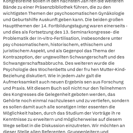
Kongreßreihe sollen in den nächsten Jah ren die weiteren
Bände zu einer Präsenzbibliothek führen, die zu den
wichtigsten Themen der psychosomatischen Gynäkologie
und Geburtshilfe Auskunft geben kann. Die beiden großen
Hauptthemen der 14. Fortbildungstagung waren einerseits -
und dies als Fortsetzung des 13. Seminarkongresse- die
Problematik der In-vitro-Fertilisation, insbesondere unter
psy chosomatischem, historischem, ethischem und
juristischem Aspekt, und als Gegenpol das Thema der
Kontrazeption, der ungewollten Schwangerschaft und des
Schwangerschaftsabbruchs. Des weiteren wurde die
Psychologie des Wochenbetts und der fru hen Mutter-Kind-
Beziehung diskutiert. Wie in jedem Jahr galt die
Aufmerksamkeit auch neuen Ergebnis sen aus Forschung
und Praxis. Mit diesem Buch soll nicht nur den Teilnehmern
des Kongresses die Gelegenheit geboten werden, das
Gehörte noch einmal nachzulesen und zu vertiefen, sondern
es sollen damit auch alle sonstigen Inter essenten die
Möglichkeit haben, durch das Studium der Vorträge ih re
Kenntnisse zu erweitern und möglicherweise auf diesem
Wege selbst in die Diskussion einzutreten. Wir möchten an
dieser Stelle allen Referenten, Gruppenleitern und