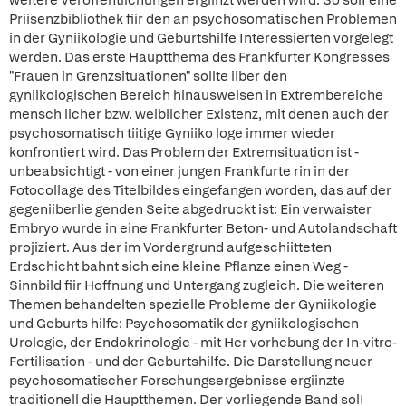
weitere Veroffentlichungen ergiinzt werden wird. So solI eine
Priisenzbibliothek fiir den an psychosomatischen Problemen
in der Gyniikologie und Geburtshilfe Interessierten vorgelegt
werden. Das erste Hauptthema des Frankfurter Kongresses
"Frauen in Grenzsituationen" sollte iiber den
gyniikologischen Bereich hinausweisen in Extrembereiche
mensch licher bzw. weiblicher Existenz, mit denen auch der
psychosomatisch tiitige Gyniiko loge immer wieder
konfrontiert wird. Das Problem der Extremsituation ist -
unbeabsichtigt - von einer jungen Frankfurte rin in der
Fotocollage des Titelbildes eingefangen worden, das auf der
gegeniiberlie genden Seite abgedruckt ist: Ein verwaister
Embryo wurde in eine Frankfurter Beton- und Autolandschaft
projiziert. Aus der im Vordergrund aufgeschiitteten
Erdschicht bahnt sich eine kleine Pflanze einen Weg -
Sinnbild fiir Hoffnung und Untergang zugleich. Die weiteren
Themen behandelten spezielle Probleme der Gyniikologie
und Geburts hilfe: Psychosomatik der gyniikologischen
Urologie, der Endokrinologie - mit Her vorhebung der In-vitro-
Fertilisation - und der Geburtshilfe. Die Darstellung neuer
psychosomatischer Forschungsergebnisse ergiinzte
traditionell die Hauptthemen. Der vorliegende Band solI