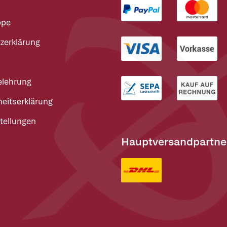
ppe
zerklärung
elehrung
heitserklärung
tellungen
Hauptversandpartne