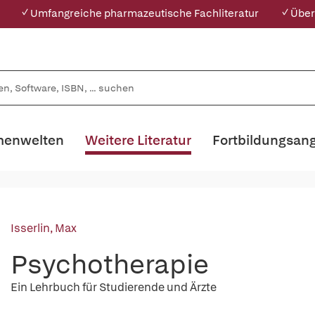
✓ Umfangreiche pharmazeutische Fachliteratur
✓ Über
enwelten
Weitere Literatur
Fortbildungsan
Isserlin, Max
Psychotherapie
Ein Lehrbuch für Studierende und Ärzte