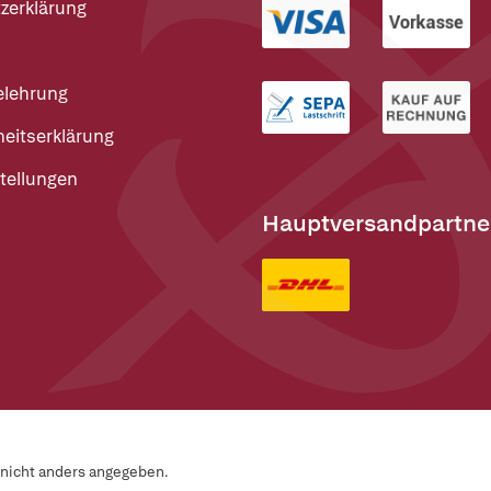
zerklärung
elehrung
heitserklärung
tellungen
Hauptversandpartne
n nicht anders angegeben.