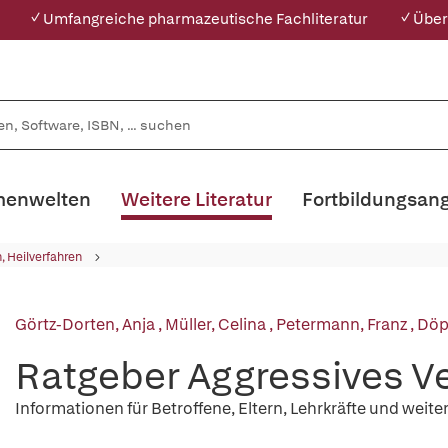
✓ Umfangreiche pharmazeutische Fachliteratur
✓ Über
enwelten
Weitere Literatur
Fortbildungsan
, Heilverfahren
Görtz-Dorten, Anja
,
Müller, Celina
,
Petermann, Franz
,
Döp
Ratgeber Aggressives Ve
Informationen für Betroffene, Eltern, Lehrkräfte und wei