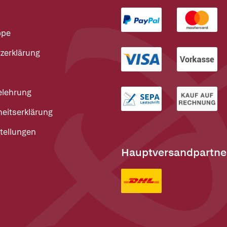
ppe
zerklärung
elehrung
heitserklärung
tellungen
Hauptversandpartne