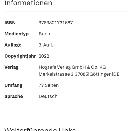
Informationen
ISBN
9783801731687
Medientyp
Buch
Auflage
3. Aufl.
Copyrightjahr
2022
Verlag
Hogrefe Verlag GmbH & Co. KG
Merkelstrasse 3|37085|Göttingen|DE
Umfang
77 Seiten
Sprache
Deutsch
Weiterführende Links