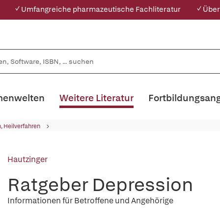
✓ Umfangreiche pharmazeutische Fachliteratur
✓ Über
enwelten
Weitere Literatur
Fortbildungsan
, Heilverfahren
Hautzinger
Ratgeber Depression
Informationen für Betroffene und Angehörige