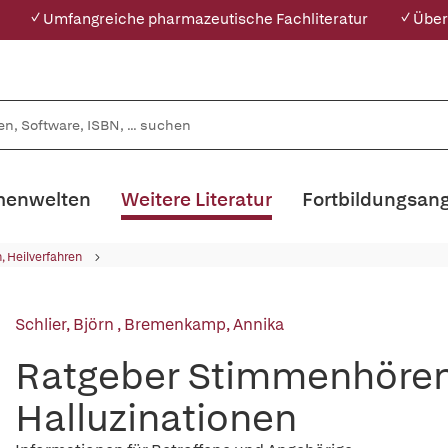
✓ Umfangreiche pharmazeutische Fachliteratur
✓ Über
enwelten
Weitere Literatur
Fortbildungsan
, Heilverfahren
Schlier, Björn
,
Bremenkamp, Annika
Ratgeber Stimmenhören
Halluzinationen