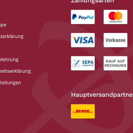
Zahlungsarten
ppe
zerklärung
elehrung
heitserklärung
tellungen
Hauptversandpartne