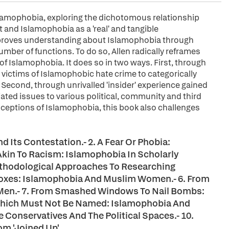
lamophobia, exploring the dichotomous relationship
 and Islamophobia as a 'real' and tangible
mproves understanding about Islamophobia through
ber of functions. To do so, Allen radically reframes
f Islamophobia. It does so in two ways. First, through
victims of Islamophobic hate crime to categorically
 Second, through unrivalled 'insider' experience gained
ted issues to various political, community and third
nceptions of Islamophobia, this book also challenges
 Its Contestation.- 2. A Fear Or Phobia:
 Akin To Racism: Islamophobia In Scholarly
Methodological Approaches To Researching
boxes: Islamophobia And Muslim Women.- 6. From
Men.- 7. From Smashed Windows To Nail Bombs:
 Which Must Not Be Named: Islamophobia And
e Conservatives And The Political Spaces.- 10.
m 'Joined Up'.