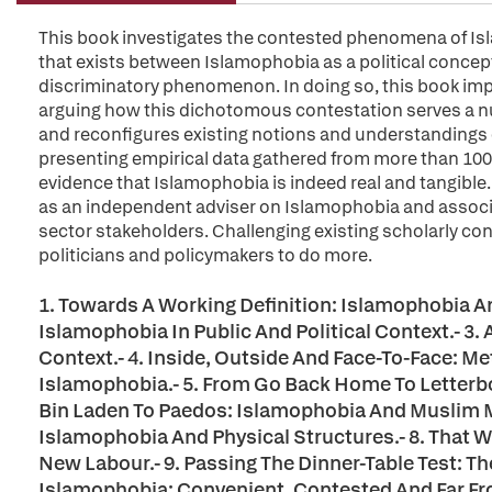
This book investigates the contested phenomena of Is
that exists between Islamophobia as a political concept
discriminatory phenomenon. In doing so, this book i
arguing how this dichotomous contestation serves a num
and reconfigures existing notions and understandings o
presenting empirical data gathered from more than 100 
evidence that Islamophobia is indeed real and tangible.
as an independent adviser on Islamophobia and associa
sector stakeholders. Challenging existing scholarly co
politicians and policymakers to do more.
1. Towards A Working Definition: Islamophobia And
Islamophobia In Public And Political Context.- 3.
Context.- 4. Inside, Outside And Face-To-Face: 
Islamophobia.- 5. From Go Back Home To Letter
Bin Laden To Paedos: Islamophobia And Muslim 
Islamophobia And Physical Structures.- 8. That
New Labour.- 9. Passing The Dinner-Table Test: Th
Islamophobia: Convenient, Contested And Far Fro