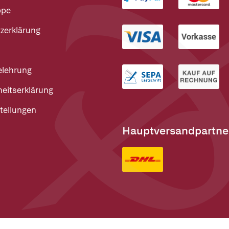
ppe
zerklärung
elehrung
heitserklärung
tellungen
Hauptversandpartne