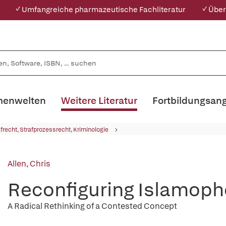
✓ Umfangreiche pharmazeutische Fachliteratur
✓ Über
enwelten
Weitere Literatur
Fortbildungsan
afrecht, Strafprozessrecht, Kriminologie
Allen, Chris
Reconfiguring Islamoph
A Radical Rethinking of a Contested Concept