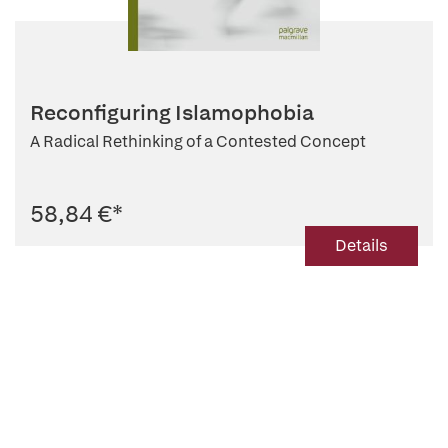
Reconfiguring Islamophobia
A Radical Rethinking of a Contested Concept
58,84 €
*
Details