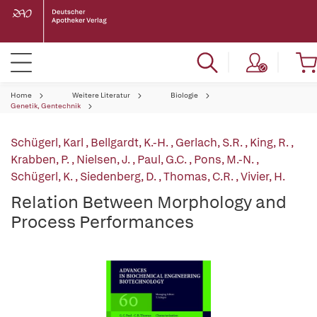
Home
Weitere Literatur
Biologie
Genetik, Gentechnik
Schügerl, Karl
,
Bellgardt, K.-H.
,
Gerlach, S.R.
,
King, R.
,
Krabben, P.
,
Nielsen, J.
,
Paul, G.C.
,
Pons, M.-N.
,
Schügerl, K.
,
Siedenberg, D.
,
Thomas, C.R.
,
Vivier, H.
Relation Between Morphology and
Process Performances