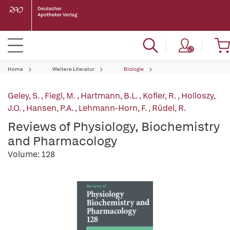
Home
Weitere Literatur
Biologie
Geley, S.
,
Fiegl, M.
,
Hartmann, B.L.
,
Kofler, R.
,
Holloszy,
J.O.
,
Hansen, P.A.
,
Lehmann-Horn, F.
,
Rüdel, R.
Reviews of Physiology, Biochemistry
and Pharmacology
Volume: 128