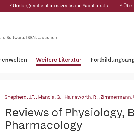
✓ Umfangreiche pharmazeutische Fachliteratur
✓ Über
enwelten
Weitere Literatur
Fortbildungsan
Shepherd, J.T.
,
Mancia, G.
,
Hainsworth, R.
,
Zimmermann, 
Reviews of Physiology, 
Pharmacology