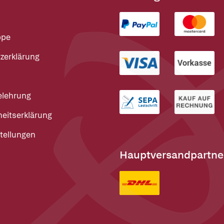
ppe
zerklärung
elehrung
heitserklärung
tellungen
Hauptversandpartne