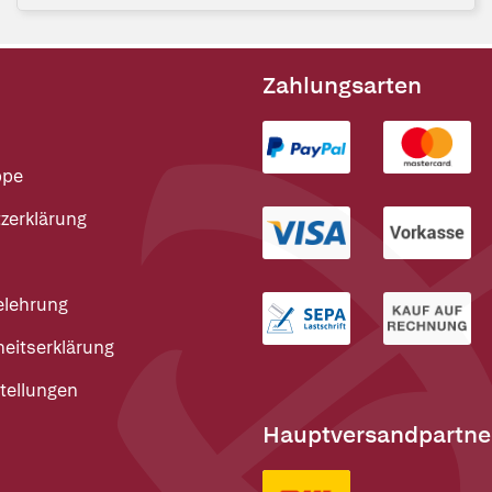
Zahlungsarten
ppe
zerklärung
elehrung
heitserklärung
tellungen
Hauptversandpartne