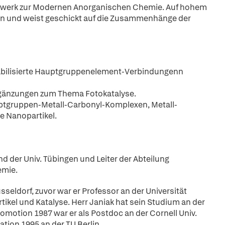
ardwerk zur Modernen Anorganischen Chemie. Auf hohem
sen und weist geschickt auf die Zusammenhänge der
tabilisierte Hauptgruppenelement-Verbindungenn
Ergänzungen zum Thema Fotokatalyse.
uptgruppen-Metall-Carbonyl-Komplexen, Metall-
e Nanopartikel.
nd der Univ. Tübingen und Leiter der Abteilung
emie.
üsseldorf, zuvor war er Professor an der Universität
ikel und Katalyse. Herr Janiak hat sein Studium an der
romotion 1987 war er als Postdoc an der Cornell Univ.
tion 1995 an der TU Berlin.