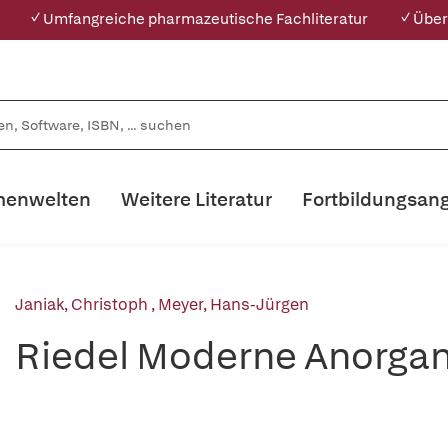
✓ Umfangreiche pharmazeutische Fachliteratur
✓ Über
enwelten
Weitere Literatur
Fortbildungsan
Janiak, Christoph
,
Meyer, Hans-Jürgen
Riedel Moderne Anorga