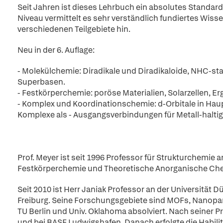
Seit Jahren ist dieses Lehrbuch ein absolutes Stand
Niveau vermittelt es sehr verständlich fundiertes Wis
verschiedenen Teilgebiete hin.
Neu in der 6. Auflage:
- Molekülchemie: Diradikale und Diradikaloide, NHC-s
Superbasen.
- Festkörperchemie: poröse Materialien, Solarzellen, 
- Komplex und Koordinationschemie: d-Orbitale in Ha
Komplexe als - Ausgangsverbindungen für Metall-haltig
Prof. Meyer ist seit 1996 Professor für Strukturchemie a
Festkörperchemie und Theoretische Anorganische Ch
Seit 2010 ist Herr Janiak Professor an der Universität D
Freiburg. Seine Forschungsgebiete sind MOFs, Nanopart
TU Berlin und Univ. Oklahoma absolviert. Nach seiner P
und bei BASF Ludwigshafen. Danach erfolgte die Habilita