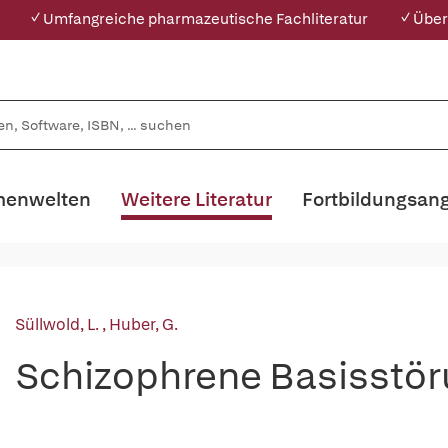
✓ Umfangreiche pharmazeutische Fachliteratur
✓ Über
enwelten
Weitere Literatur
Fortbildungsan
Süllwold, L.
,
Huber, G.
Schizophrene Basisstö