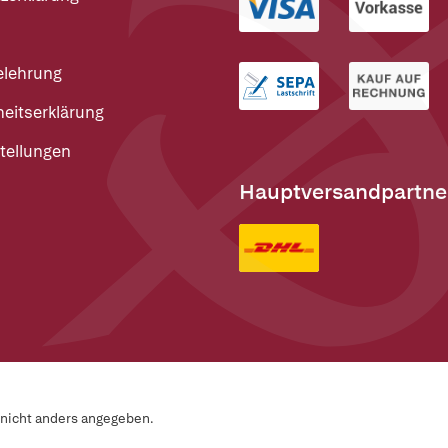
elehrung
heitserklärung
tellungen
Hauptversandpartne
n nicht anders angegeben.