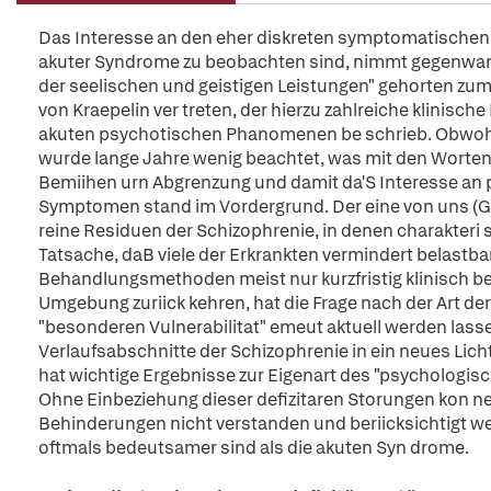
Das Interesse an den eher diskreten symptomatischen
akuter Syndrome zu beobachten sind, nimmt gegenwarti
der seelischen und geistigen Leistungen" gehorten zum
von Kraepelin ver treten, der hierzu zahlreiche klin
akuten psychotischen Phanomenen be schrieb. Obwohl b
wurde lange Jahre wenig beachtet, was mit den Worten 
Bemiihen urn Abgrenzung und damit da'S Interesse an p
Symptomen stand im Vordergrund. Der eine von uns (G. 
reine Residuen der Schizophrenie, in denen charakteri 
Tatsache, daB viele der Erkrankten vermindert belastb
Behandlungsmethoden meist nur kurzfristig klinisch beh
Umgebung zuriick kehren, hat die Frage nach der Art de
"besonderen Vulnerabilitat" emeut aktuell werden las
Verlaufsabschnitte der Schizophrenie in ein neues Lich
hat wichtige Ergebnisse zur Eigenart des "psychologisc
Ohne Einbeziehung dieser defizitaren Storungen kon ne
Behinderungen nicht verstanden und beriicksichtigt wer
oftmals bedeutsamer sind als die akuten Syn drome.