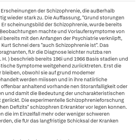
 Erscheinungen der Schizophrenie, die auBerhalb
g wieder stark zu. Die Auffassung, "Grund storungen
 Er scheinungsbild der Schizophrenie, wurde bereits
ische Beobachtungen machte und Vorlaufersymptome von
ereits mit den Anfangen der Psychiatrie verkniipft,
Kurt Schnei ders "auch Schizophrenie ist". Das
ragnanten, fUr die Diagnose leichter nutzba ren
H. ) beschrieb bereits 196i und 1966 Basis stadien und
stische Symptome weitgehend zuriicktreten. Erst die
ar bleiben, obwohl sie auf grund modemer
andelt werden miissen und in ihre natiirliche
r offenbar anhaltend vorhande nen Storanfalligkeit oder
sen und damit die Bedeutung der uncharakteristischen
t geriickt. Die experimentelle Schizophrenieforschung
hen Defizits" schizophren Erkrankter vor legen konnen.
n die im Einzelfall mehr oder weniger schweren
den, die fUr das langfristige Schicksal der Kranken