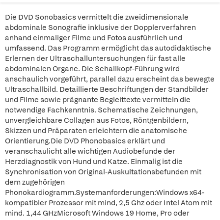
Die DVD Sonobasics vermittelt die zweidimensionale
abdominale Sonografie inklusive der Dopplerverfahren
anhand einmaliger Filme und Fotos ausführlich und
umfassend. Das Programm ermöglicht das autodidaktische
Erlernen der Ultraschalluntersuchungen für fast alle
abdominalen Organe. Die Schallkopf-Führung wird
anschaulich vorgeführt, parallel dazu erscheint das bewegte
Ultraschallbild. Detaillierte Beschriftungen der Standbilder
und Filme sowie prägnante Begleittexte vermitteln die
notwendige Fachkenntnis. Schematische Zeichnungen,
unvergleichbare Collagen aus Fotos, Röntgenbildern,
Skizzen und Präparaten erleichtern die anatomische
Orientierung.Die DVD Phonobasics erklärt und
veranschaulicht alle wichtigen Audiobefunde der
Herzdiagnostik von Hund und Katze. Einmalig ist die
Synchronisation von Original-Auskultationsbefunden mit
dem zugehörigen
Phonokardiogramm.Systemanforderungen:Windows x64-
kompatibler Prozessor mit mind, 2,5 Ghz oder Intel Atom mit
mind. 1,44 GHzMicrosoft Windows 19 Home, Pro oder