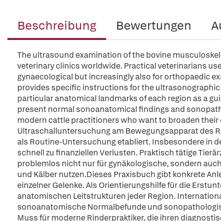
Beschreibung
Bewertungen
A
The ultrasound examination of the bovine musculoskele
veterinary clinics worldwide. Practical veterinarians us
gynaecological but increasingly also for orthopaedic ex
provides specific instructions for the ultrasonographic
particular anatomical landmarks of each region as a guide
present normal sonoanatomical findings and sonopatho
modern cattle practitioners who want to broaden their d
Ultraschalluntersuchung am Bewegungsapparat des Rind
als Routine-Untersuchung etabliert. Insbesondere in 
schnell zu finanziellen Verlusten. Praktisch tätige Tie
problemlos nicht nur für gynäkologische, sondern auc
und Kälber nutzen.Dieses Praxisbuch gibt konkrete Anl
einzelner Gelenke. Als Orientierungshilfe für die Erstu
anatomischen Leitstrukturen jeder Region. International
sonoanatomische Normalbefunde und sonopathologisc
Muss für moderne Rinderpraktiker, die ihren diagnosti