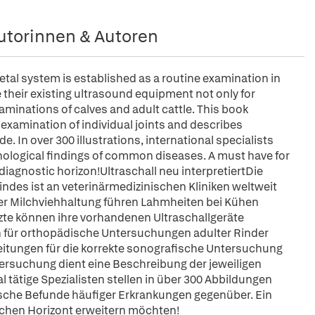
utorinnen & Autoren
tal system is established as a routine examination in
e their existing ultrasound equipment not only for
aminations of calves and adult cattle. This book
 examination of individual joints and describes
. In over 300 illustrations, international specialists
logical findings of common diseases. A must have for
iagnostic horizon!Ultraschall neu interpretiertDie
es ist an veterinärmedizinischen Kliniken weltweit
der Milchviehhaltung führen Lahmheiten bei Kühen
rärzte können ihre vorhandenen Ultraschallgeräte
h für orthopädische Untersuchungen adulter Rinder
eitungen für die korrekte sonografische Untersuchung
ntersuchung dient eine Beschreibung der jeweiligen
 tätige Spezialisten stellen in über 300 Abbildungen
he Befunde häufiger Erkrankungen gegenüber. Ein
schen Horizont erweitern möchten!