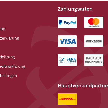
Zahlungsarten
ppe
zerklärung
elehrung
heitserklärung
tellungen
Hauptversandpartne