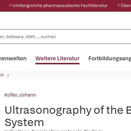
✓ Umfangreiche pharmazeutische Fachliteratur
✓ Über
enwelten
Weitere Literatur
Fortbildungsan
zin
Kofler, Johann
Ultrasonography of the 
System