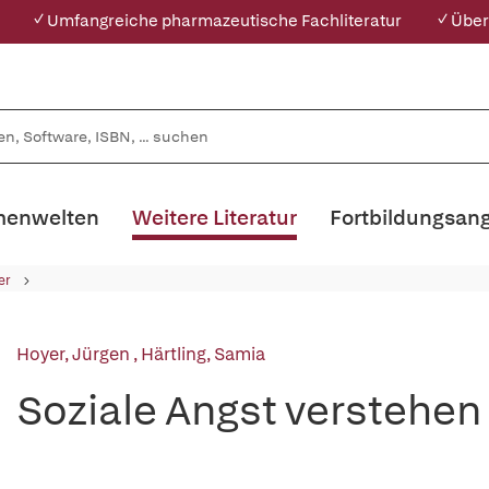
✓ Umfangreiche pharmazeutische Fachliteratur
✓ Über
enwelten
Weitere Literatur
Fortbildungsan
er
Hoyer, Jürgen
,
Härtling, Samia
Soziale Angst verstehen