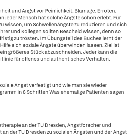
heit und Angst vor Peinlichkeit, Blamage, Erröten,
n jeder Mensch hat solche Ängste schon erlebt. Für
t zu wissen, um Schwellenängste zu reduzieren und sich
ehrer und Kollegen sollten Bescheid wissen, denn so
fristig zu trösten. Im Übungsteil des Buches lernt der
lfe sich soziale Ängste überwinden lassen. Ziel ist
 ein größeres Stück abzuschneiden. Jeder kann die
itlinie für offenes und authentisches Verhalten.
soziale Angst verfestigt und wie man sie wieder
ogramm in 8 Schritten Was ehemalige Patienten sagen
chotherapie an der TU Dresden, Angstforscher und
at an der TU Dresden zu sozialen Ängsten und der Angst