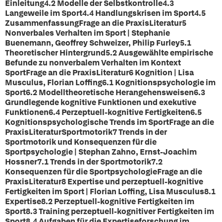
Einleitung4.2 Modelle der Selbstkontrolle4.3
Langeweile im Sport4.4 Handlungskrisen im Sport4.5
ZusammenfassungFrage an die PraxisLiteratur5
Nonverbales Verhalten im Sport | Stephanie
Buenemann, Geoffrey Schweizer, Philip Furley5.1
Theoretischer Hintergrund5.2 Ausgewählte empirische
Befunde zu nonverbalem Verhalten im Kontext
SportFrage an die PraxisLiteratur6 Kognition | Lisa
Musculus, Florian Loffing6.1 Kognitionspsychologie im
Sport6.2 Modelltheoretische Herangehensweisen6.3
Grundlegende kognitive Funktionen und exekutive
Funktionen6.4 Perzeptuell-kognitive Fertigkeiten6.5
Kognitionspsychologische Trends im SportFrage an die
PraxisLiteraturSportmotorik7 Trends in der
Sportmotorik und Konsequenzen für die
Sportpsychologie | Stephan Zahno, Ernst-Joachim
Hossner7.1 Trends in der Sportmotorik7.2
Konsequenzen für die SportpsychologieFrage an die
PraxisLiteratur8 Expertise und perzeptuell-kognitive
Fertigkeiten im Sport | Florian Loffing, Lisa Musculus8.1
Expertise8.2 Perzeptuell-kognitive Fertigkeiten im
Sport8.3 Training perzeptuell-kognitiver Fertigkeiten im
Sport8.4 Aufgaben für die Expertiseforschung im