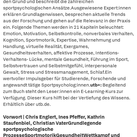
den Grund und beschreibt die zahlreichen
sportpsychologischen Ansätze.Ausgewiesene Expert:innen
erklären Grundlagenwissen, besprechen aktuelle Trends
aus der Forschung und gehen auf die Relevanz in der Praxis
ein. Folgende Themen werden in 21 Kapiteln beleuchtet:
Emotion, Motivation, Selbstkontrolle, nonverbales Verhalten,
Kognition, Sportmotorik, Expertise, Wahrnehmung und
Handlung, virtuelle Realität, Exergames,
Gesundheitsverhalten, affektive Prozesse, Intentions-
Verhaltens- Lücke, mentale Gesundheit, Führung im Sport,
Selbstvertrauen und Selbstmitgefühl, interpersonale
Gewalt, Stress und Stressmanagement, Schlaf.Ein
wertvoller Impulsgeber für Studierende, Forschende und
angewandt tätige Sportpsycholog:innen.
utb+:
Begleitend
zum Buch steht den Leser:innen ein E-Learning-Kurs zur
Verfügung. Dieser Kurs hilft bei der Vertiefung des Wissens.
Erhältlich über utb.de.
Vorwort | Chris Englert, Ines Pfeffer, Kathrin
Staufenbiel, Christian VaterGrundlegende
sportpsychologische
ProzesseSportmotorikGesundheitWettkampf und