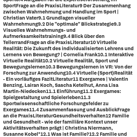
SportFrage an die PraxisLiteratur9 Der Zusammenhang
zwischen Wahrnehmung und Handlung im Sport |
Christian Vater9.1 Grundlagen visueller
Wahrnehmung9.2 Die "optimale" Blickstrategie9.3
Visuelles Wahrnehmungs- und
Aufmerksamkeitstraining9.4 Blick über den
TellerrandFrage an die PraxisLiteratur10 Virtuelle
Realität: Die Zukunft des individualisierten Lehrens und
Lernens von Bewegung? | Cornelia Frank10.1 Interaktive
Virtuelle Realität10.2 Virtuelle Realität, Sport und
Bewegungslernen10.3 Bewegungslernen in VR: Von der
Forschung zur Anwendung10.4 Virtuelle (Sport)Realität
- Ein vorläufiges FazitLiteratur11 Exergames | Valentin
Benzing, Lairan Koch, Sascha Ketelhut, Anna Lisa
Martin-Niedecken11.1 Einführung11.2 Exergames:
Spielgestaltung und Spielerleben11.3
Sportwissenschaftliche Forschungsfelder zu
Exergames11.4 Zusammenfassung und AusblickFrage
an die PraxisLiteraturGesundheitsverhalten12 Familie
und Gesundheit - wie der familiäre Kontext unser
Aktivitätsverhalten prägt | Christina Niermann,
Susanne Kobel*12.1 Was ist Familie?12.2 Familie und