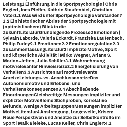
Leistung1 Einführung in die Sportpsychologie | Chris
Englert, Ines Pfeffer, Kathrin Staufenbiel, Christian
Vater1.1 Was wird unter Sportpsychologie verstanden?
1.2 Ein historischer Abriss der Sportpsychologie mit
(optimistischem) Blick in die
ZukunftLiteraturGrundlegende Prozesse2 Emotionen |
Sylvain Laborde, Valeria Eckardt, Franziska Lautenbach,
Philip Furley2.1 Emotionen2.2 Emotionsregulation2.3
ZusammenfassungLiteratur3 Implizite Motive, Sport
und körperliche Aktivität | Mirko Wegner, Ariane S.
Marion-Jetten, Julia Schüler3.1 Wahrnehmung
motivrelevanter Hinweisreize3.2 Energetisierung von
Verhalten3.3 Ausrichten auf motivrelevante
AnreizeLeistungs- vs. AnschlussanreizeDas
Autonomiemotiv und Erlebens- und
Verhaltenskonsequenzen3.4 Abschließende
EinordnungenGleichzeitige Messungen impliziter und
expliziter MotiveKleine Stichproben, korrelative
Befunde, wenige ArbeitsgruppenMessungen impliziter
MotiveLiteratur4 Anstrengung, Langeweile, Krisen:
Neue Perspektiven und Ansätze zur Selbstkontrolle im
Sport | Maik Bieleke, Lucas Keller, Chris Englert4.1