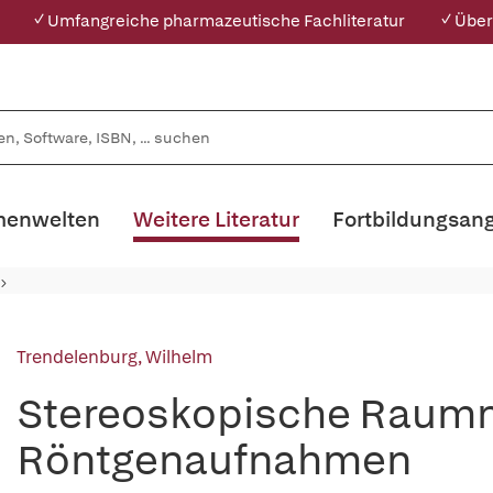
✓ Umfangreiche pharmazeutische Fachliteratur
✓ Über
enwelten
Weitere Literatur
Fortbildungsan
Trendelenburg, Wilhelm
Stereoskopische Raum
Röntgenaufnahmen