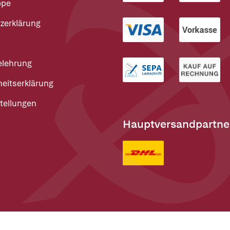
ppe
zerklärung
elehrung
heitserklärung
tellungen
Hauptversandpartne