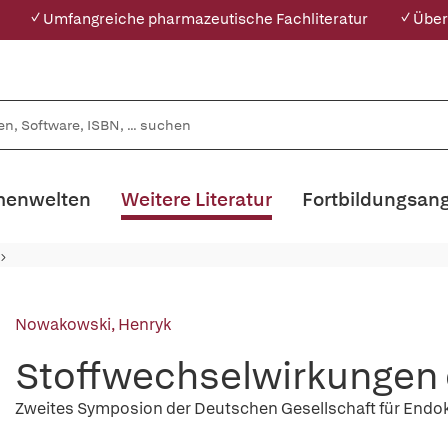
✓ Umfangreiche pharmazeutische Fachliteratur
✓ Über
enwelten
Weitere Literatur
Fortbildungsan
Nowakowski, Henryk
Stoffwechselwirkungen
Zweites Symposion der Deutschen Gesellschaft für Endokri