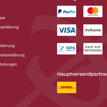
ppe
zerklärung
elehrung
heitserklärung
tellungen
Hauptversandpartne