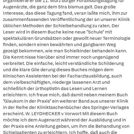
organisierte er die 11. Würz burger Fortbildungstagung für
Augenärzte, die ganz dem Stra bismus galt. Das große
Interesse, das diese Tagung fand, veran laßte mich, ihm zur
zusammenfassenden Veröffentlichung der an unserer Klinik
üblichen Methoden der Schielbehandlung zu raten. Der
Leser wird in diesem Buche keine neue "Schule" mit
spektakulären Grundsätzen oder gewollt neuer Terminologie
finden, sondern einen bewährten und gangbaren Weg
gezeigt bekommen, wie man Schielkinder behandeln kann.
Die Kennt nisse hierüber sind immer noch ungenügend
verbreitet. Die einfache, leicht verständliche Schilderung
und die klare Glie derung dieses Buches mögen dem
klinischen Assistenten bei der Facharztausbildung, auch
dem vielbeschäftigten, niederge lassenen Arzt und
schließlich der ürthoptistin das Lesen und Lernen
erleichtern. Ich freue mich, daß damit neben meinem Buch
"Glaukom in der Praxis" ein weiterer Band aus unserer Klinik
in der Reihe der Kliniktaschenbücher des Springer-Verlages
erscheint. W. LEYDHECKER v Vorwort Mit diesem Buch
möchte ich dem Augenarzt während der Ausbildung und in
der Praxis eine Anleitung geben, um ihm die Behandlung von
Schielpatienten zu erleichtern. Ich hoffe, daß auch die