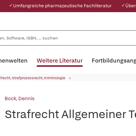
✓ Umfangreiche pharmazeutische Fachliteratur
✓ Über
enwelten
Weitere Literatur
Fortbildungsan
afrecht, Strafprozessrecht, Kriminologie
Bock, Dennis
Strafrecht Allgemeiner T