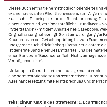
Dieses Buch enthält eine methodisch orientierte und vie
examensrelevanten Pflichtfachwissens zum Allgemeinen 
klassischer Fallbeispiele aus der Rechtsprechung. Das 
eingeflossen sind, verbindet stoffliche Grundlagen - 
("Streitstände") - mit dem Ansatz eines Casebooks, we
Originalfassung nahebringt. So ist ein durchgängiger F
Klausuren von der Zwischenprüfung bis zum Examen e
und (gerade auch didaktischer) Literatur erleichtern die
ist der erste Band einer Gesamtdarstellung des materiel
einen Band zum "Besonderen Teil - Nichtvermögensdeli
Vermögensdelikte".
Die komplett überarbeitete Neuauflage macht es sich 
eine normtextorientierte und systematische Durchdring
Auseinandersetzung mit Rechtsprechung und (herrsch
Teil I: Einführung in das Strafrecht:
1. Begrifflich