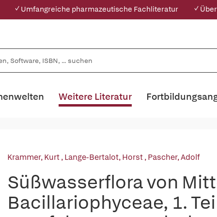
✓ Umfangreiche pharmazeutische Fachliteratur
✓ Über
enwelten
Weitere Literatur
Fortbildungsan
Krammer, Kurt
,
Lange-Bertalot, Horst
,
Pascher, Adolf
Süßwasserflora von Mitt
Bacillariophyceae, 1. Tei