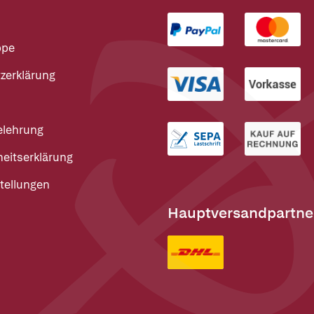
ppe
zerklärung
elehrung
heitserklärung
tellungen
Hauptversandpartne