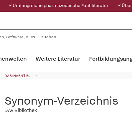
✓ Umfangreiche pharmazeutische Fachliteratur
✓ Über
enwelten
Weitere Literatur
Fortbildungsan
DAB/HAB/PhEur
Synonym-Verzeichnis
DAV Bibliothek