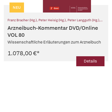
NEU
Franz Bracher (Hg.)
,
Peter Heisig (Hg.)
,
Peter Langguth (Hg.)
,
Tanja Schirmeister (Hg.)
,
Gerhard K. E. Scriba (Hg.)
,
Elisabeth
Arzneibuch-Kommentar DVD/Online
Stahl-Biskup (Hg.)
VOL 80
Wissenschaftliche Erläuterungen zum Arzneibuch
1.078,00 €
*
Details