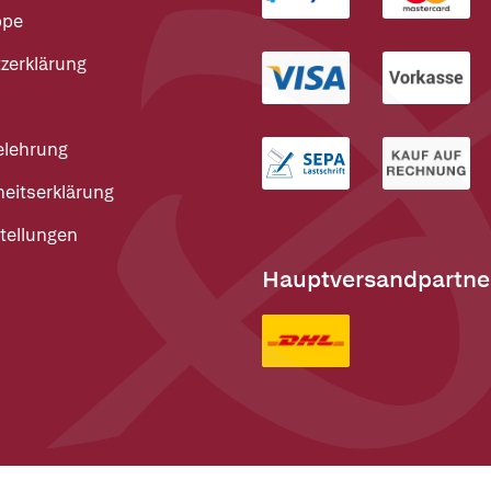
ppe
zerklärung
elehrung
heitserklärung
tellungen
Hauptversandpartne