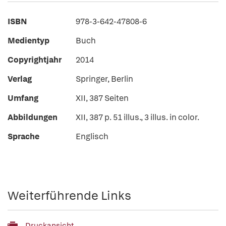
ISBN
978-3-642-47808-6
Medientyp
Buch
Copyrightjahr
2014
Verlag
Springer, Berlin
Umfang
XII, 387 Seiten
Abbildungen
XII, 387 p. 51 illus., 3 illus. in color.
Sprache
Englisch
Weiterführende Links
Druckansicht