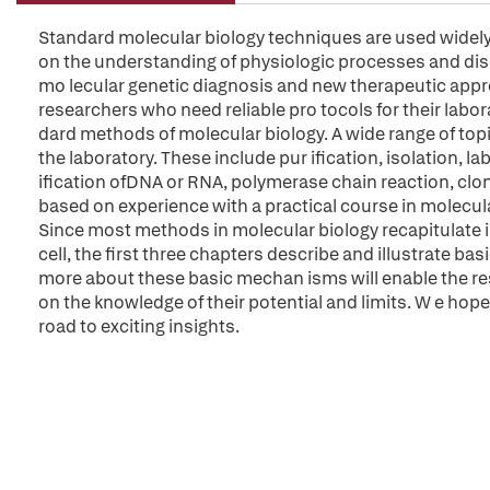
Standard molecular biology techniques are used widely
on the understanding of physiologic processes and dis
mo lecular genetic diagnosis and new therapeutic appr
researchers who need reliable pro tocols for their labo
dard methods of molecular biology. A wide range of topi
the laboratory. These include pur ification, isolation, 
ification ofDNA or RNA, polymerase chain reaction, clon
based on experience with a practical course in molecu
Since most methods in molecular biology recapitulate i
cell, the first three chapters describe and illustrate b
more about these basic mechan isms will enable the re
on the knowledge of their potential and limits. W e hope
road to exciting insights.