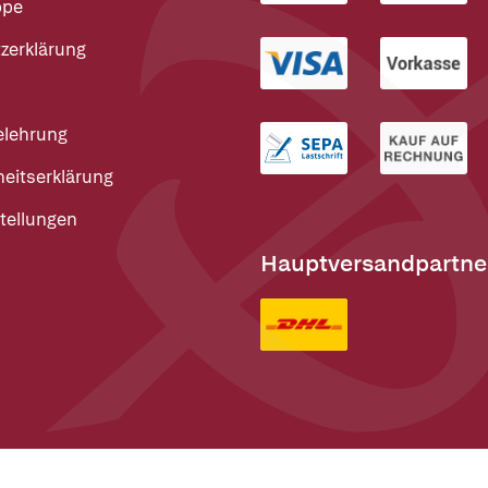
ppe
zerklärung
elehrung
heitserklärung
tellungen
Hauptversandpartne