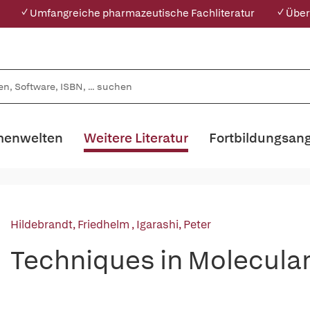
✓ Umfangreiche pharmazeutische Fachliteratur
✓ Über
enwelten
Weitere Literatur
Fortbildungsan
Hildebrandt, Friedhelm
,
Igarashi, Peter
Techniques in Molecula