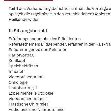
Teil II des Verhandlungsberichtes enthält die Vorträg
spiegelt die Ergebnisse in den verschiedenen Gebieten
Heilkunde wider.
II: Sitzungsbericht
Eröffnungsansprache des Präsidenten
Referatethemen: Bildgebende Verfahren in der Hals-Na
Erläuterungen zu den Referaten
Hauptvortrag I
Kehlkopf
Speicheldrüsen
Innenohr
Videopräsentation I
Onkologie
Hauptvortrag II
Experimentelle Otologie
Videopräsentation II
Plastische Chirurgie I
Audiologie und Neurootologie