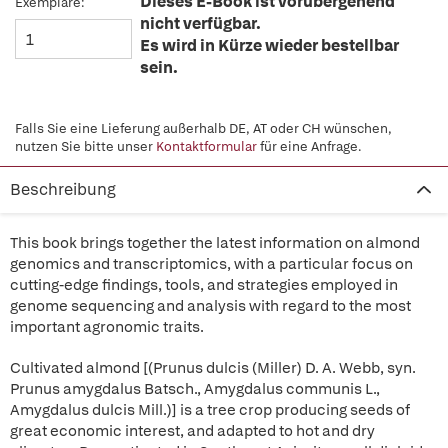
Dieses E-Book ist vorübergehend
Exemplare:
nicht verfügbar.
Es wird in Kürze wieder bestellbar
sein.
Falls Sie eine Lieferung außerhalb DE, AT oder CH wünschen,
nutzen Sie bitte unser
Kontaktformular
für eine Anfrage.
Beschreibung
This book brings together the latest information on almond
genomics and transcriptomics, with a particular focus on
cutting-edge findings, tools, and strategies employed in
genome sequencing and analysis with regard to the most
important agronomic traits.
Cultivated almond [(Prunus dulcis (Miller) D. A. Webb, syn.
Prunus amygdalus Batsch., Amygdalus communis L.,
Amygdalus dulcis Mill.)] is a tree crop producing seeds of
great economic interest, and adapted to hot and dry