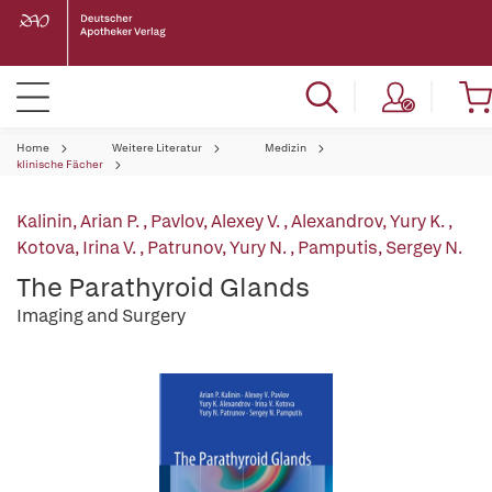
Home
Weitere Literatur
Medizin
klinische Fächer
Kalinin, Arian P.
,
Pavlov, Alexey V.
,
Alexandrov, Yury K.
,
Kotova, Irina V.
,
Patrunov, Yury N.
,
Pamputis, Sergey N.
The Parathyroid Glands
Imaging and Surgery