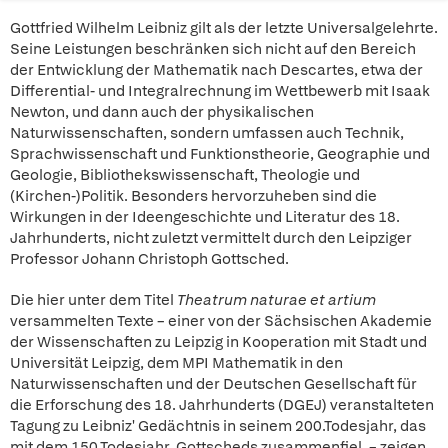
Gottfried Wilhelm Leibniz gilt als der letzte Universalgelehrte.
Seine Leistungen beschränken sich nicht auf den Bereich
der Entwicklung der Mathematik nach Descartes, etwa der
Differential- und Integralrechnung im Wettbewerb mit Isaak
Newton, und dann auch der physikalischen
Naturwissenschaften, sondern umfassen auch Technik,
Sprachwissenschaft und Funktionstheorie, Geographie und
Geologie, Bibliothekswissenschaft, Theologie und
(Kirchen-)Politik. Besonders hervorzuheben sind die
Wirkungen in der Ideengeschichte und Literatur des 18.
Jahrhunderts, nicht zuletzt vermittelt durch den Leipziger
Professor Johann Christoph Gottsched.
Die hier unter dem Titel
Theatrum naturae et artium
versammelten Texte – einer von der Sächsischen Akademie
der Wissenschaften zu Leipzig in Kooperation mit Stadt und
Universität Leipzig, dem MPI Mathematik in den
Naturwissenschaften und der Deutschen Gesellschaft für
die Erforschung des 18. Jahrhunderts (DGEJ) veranstalteten
Tagung zu Leibniz' Gedächtnis in seinem 200.Todesjahr, das
mit dem 150.Todesjahr Gottscheds zusammenfiel, – zeigen