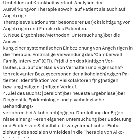
Umfeldes auf Krankheitsverlauf. Analysen der
Auswirkungvon Therapie sowohl auf Patient als auch auf
Angeh rige.
Therapieevaluationunter besonderer Ber}cksichtigung von
Angeh rigen und Familie des Patienten.
3. Neue Ergebnisse/Methoden: Untersuchung }ber die
Auswir-
kung einer systematischen Einbeziehung von Angeh rigen in
die Therapie. Erstmalige Verwendung des "Camberwell
Family Interview" (CFI). Pr{diktion des k}nftigen Ver-
laufes, u.a. auf der Basis von Verhalten und Eigenschaf-
ten relevanter Bezugspersonen der alkoholabh{ngigen Pa-
tienten. Identifikation von Risikofaktoren f}r g}nstigen
bzw. ung}nstigen k}nftigen Verlauf.
4. Ziel des Buchs: ]bersicht }ber neueste Ergebnisse }ber
Diagnostik, Epidemiologie und psychologische
Behandlungs-
verfahren bei Alkoholabh{ngigen. Darstellung der Ergeb-
nisse einer gr ~eren eigenen Untersuchung }ber Bedeutung
und Einflu~ von Selbsthilfe bzw. systematischer Einbe-
ziehung des sozialen Umfeldes in die Therapie von Alko-