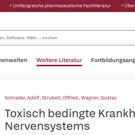
✓ Umfangreiche pharmazeutische Fachliteratur
✓ Über
enwelten
Weitere Literatur
Fortbildungsan
Schrader, Adolf
,
Strubelt, Otfried
,
Wagner, Gustav
Toxisch bedingte Krankh
Nervensystems