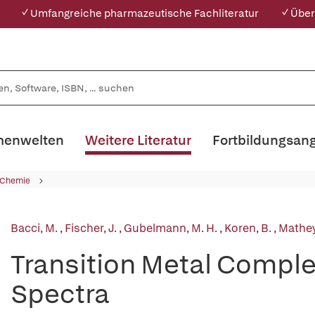
✓ Umfangreiche pharmazeutische Fachliteratur
✓ Über
enwelten
Weitere Literatur
Fortbildungsan
 Chemie
Bacci, M.
,
Fischer, J.
,
Gubelmann, M. H.
,
Koren, B.
,
Mathey
Transition Metal Comple
Spectra