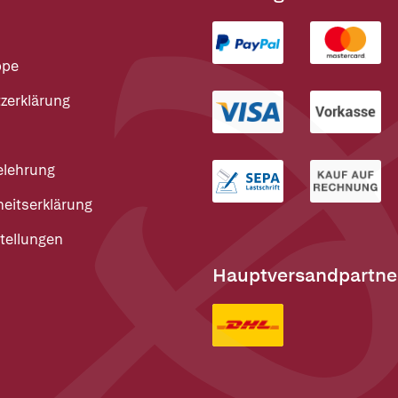
ppe
zerklärung
elehrung
heitserklärung
tellungen
Hauptversandpartne