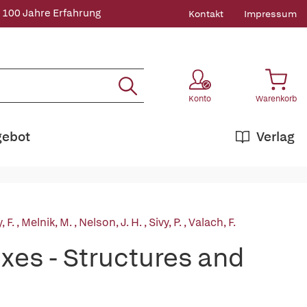
 100 Jahre Erfahrung
Kontakt
Impressum
Konto
Warenkorb
gebot
Verlag
, F.
,
Melnik, M.
,
Nelson, J. H.
,
Sivy, P.
,
Valach, F.
xes - Structures and