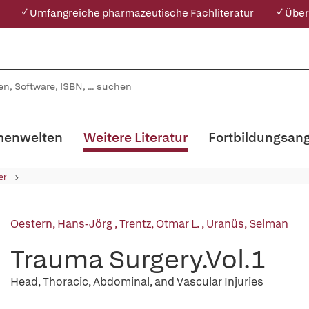
✓ Umfangreiche pharmazeutische Fachliteratur
✓ Über
enwelten
Weitere Literatur
Fortbildungsan
er
Oestern, Hans-Jörg
,
Trentz, Otmar L.
,
Uranüs, Selman
Trauma Surgery.Vol.1
Head, Thoracic, Abdominal, and Vascular Injuries