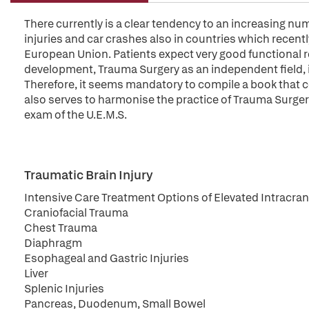
There currently is a clear tendency to an increasing numb
injuries and car crashes also in countries which recent
European Union. Patients expect very good functional res
development, Trauma Surgery as an independent field, is
Therefore, it seems mandatory to compile a book that c
also serves to harmonise the practice of Trauma Surger
exam of the U.E.M.S.
Traumatic Brain Injury
Intensive Care Treatment Options of Elevated Intracran
Craniofacial Trauma
Chest Trauma
Diaphragm
Esophageal and Gastric Injuries
Liver
Splenic Injuries
Pancreas, Duodenum, Small Bowel