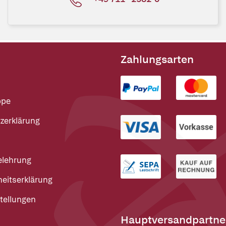
Zahlungsarten
ppe
zerklärung
elehrung
heitserklärung
tellungen
Hauptversandpartne