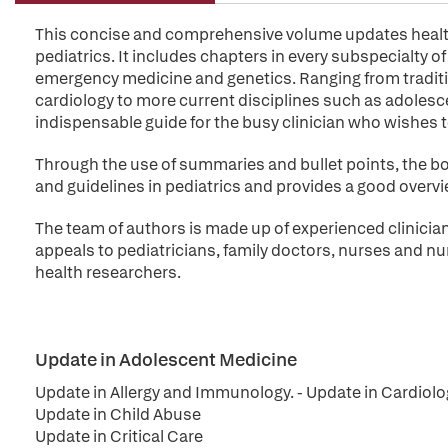
This concise and comprehensive volume updates health 
pediatrics. It includes chapters in every subspecialty of
emergency medicine and genetics. Ranging from traditi
cardiology to more current disciplines such as adolesc
indispensable guide for the busy clinician who wishes to
Through the use of summaries and bullet points, the b
and guidelines in pediatrics and provides a good overvi
The team of authors is made up of experienced clinician
appeals to pediatricians, family doctors, nurses and nur
health researchers.
Update in Adolescent Medicine
Update in Allergy and Immunology. - Update in Cardiolo
Update in Child Abuse
Update in Critical Care