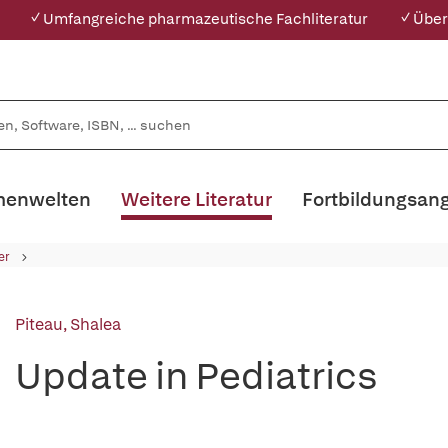
✓ Umfangreiche pharmazeutische Fachliteratur
✓ Über
enwelten
Weitere Literatur
Fortbildungsan
er
Piteau, Shalea
Update in Pediatrics