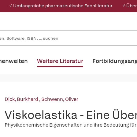
✓ Umfangreiche pharmazeutische Fachliteratur
✓ Über
enwelten
Weitere Literatur
Fortbildungsan
Dick, Burkhard
,
Schwenn, Oliver
Viskoelastika - Eine Übe
Physikochemische Eigenschaften und ihre Bedeutung für