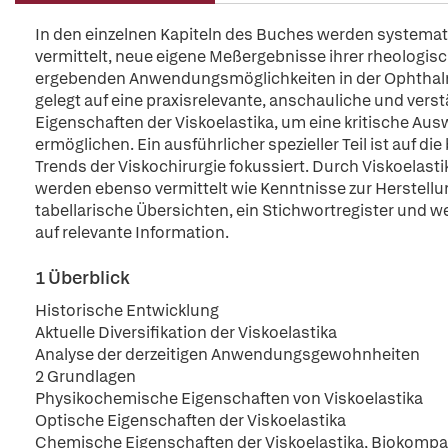
In den einzelnen Kapiteln des Buches werden systema
vermittelt, neue eigene Meßergebnisse ihrer rheologisc
ergebenden Anwendungsmöglichkeiten in der Ophthalm
gelegt auf eine praxisrelevante, anschauliche und ver
Eigenschaften der Viskoelastika, um eine kritische Au
ermöglichen. Ein ausführlicher spezieller Teil ist auf d
Trends der Viskochirurgie fokussiert. Durch Viskoelas
werden ebenso vermittelt wie Kenntnisse zur Herstell
tabellarische Übersichten, ein Stichwortregister und we
auf relevante Information.
1 Überblick
Historische Entwicklung
Aktuelle Diversifikation der Viskoelastika
Analyse der derzeitigen Anwendungsgewohnheiten
2 Grundlagen
Physikochemische Eigenschaften von Viskoelastika
Optische Eigenschaften der Viskoelastika
Chemische Eigenschaften der Viskoelastika, Biokompat