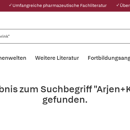
✓ Umfangreiche pharmazeutische Fachliteratur
✓ Über
enwelten
Weitere Literatur
Fortbildungsan
bnis zum Suchbegriff "Arjen+
gefunden.