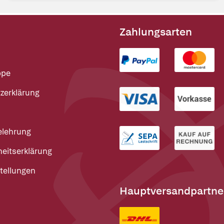
Zahlungsarten
ppe
zerklärung
elehrung
heitserklärung
tellungen
Hauptversandpartne