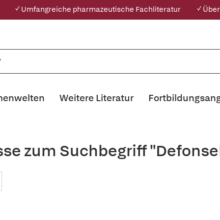
✓ Umfangreiche pharmazeutische Fachliteratur
✓ Über
enwelten
Weitere Literatur
Fortbildungsan
sse zum Suchbegriff "Defonse