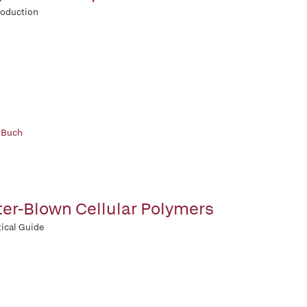
roduction
 Buch
er-Blown Cellular Polymers
tical Guide