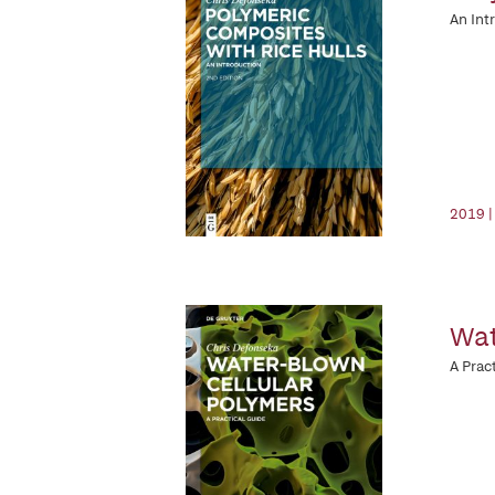
An Int
2019 |
Wat
A Prac