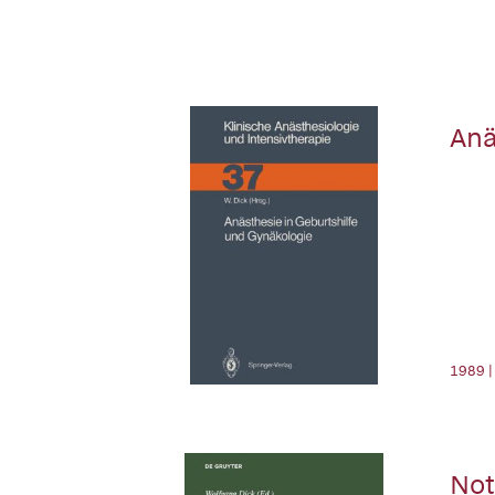
Anä
1989 |
Not