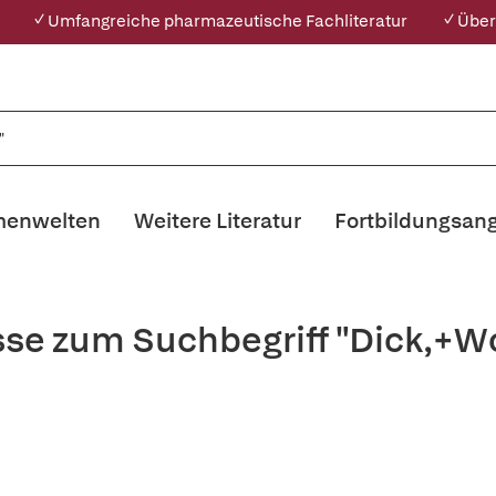
✓ Umfangreiche pharmazeutische Fachliteratur
✓ Über
enwelten
Weitere Literatur
Fortbildungsan
sse zum Suchbegriff "Dick,+Wo