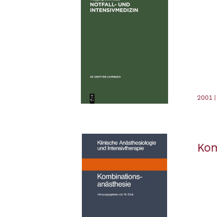
2001 |
Kom