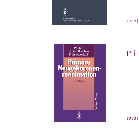
1985 |
Pri
1993 |