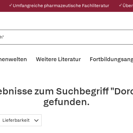
✓ Umfangreiche pharmazeutische Fachliteratur
✓ Über
enwelten
Weitere Literatur
Fortbildungsan
ebnisse zum Suchbegriff "Do
gefunden.
Lieferbarkeit