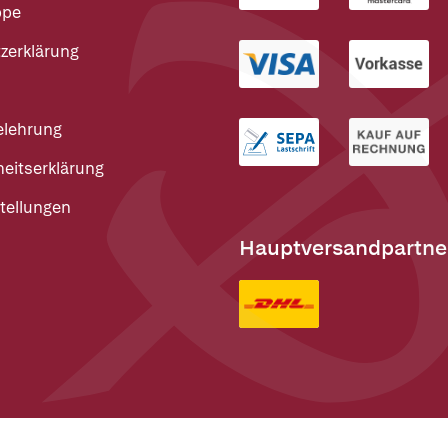
ppe
zerklärung
elehrung
heitserklärung
tellungen
Hauptversandpartne