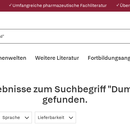
✓ Umfangreiche pharmazeutische Fachliteratur
✓ Über
enwelten
Weitere Literatur
Fortbildungsan
ebnisse zum Suchbegriff "D
gefunden.
Sprache
Lieferbarkeit