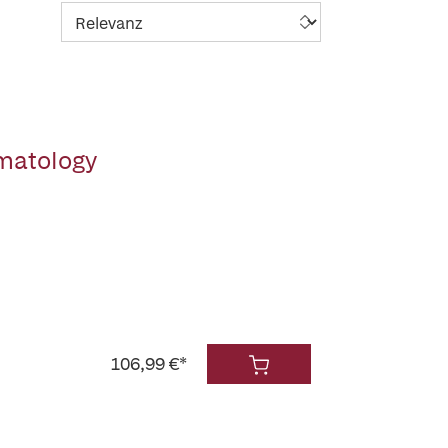
rmatology
106,99 €*