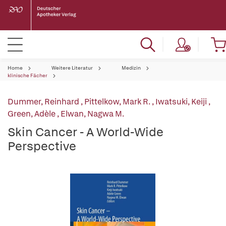
Home
Weitere Literatur
Medizin
klinische Fächer
Dummer, Reinhard
,
Pittelkow, Mark R.
,
Iwatsuki, Keiji
,
Green, Adèle
,
Elwan, Nagwa M.
Skin Cancer - A World-Wide
Perspective