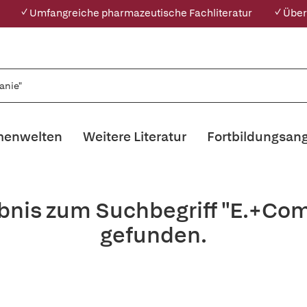
✓ Umfangreiche pharmazeutische Fachliteratur
✓ Über
enwelten
Weitere Literatur
Fortbildungsan
ebnis zum Suchbegriff "E.+Co
gefunden.