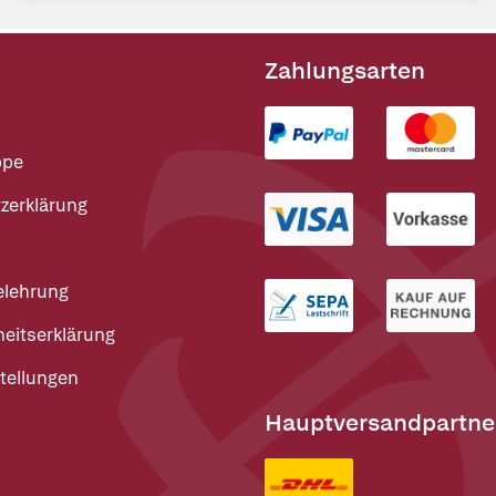
Zahlungsarten
ppe
zerklärung
elehrung
heitserklärung
tellungen
Hauptversandpartne